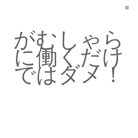
Skip
to
content
がむしゃら
に働くだけ
ではダメ！